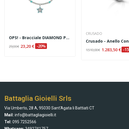
CRUSADO
OPS! - Bracciale DIAMOND PAINT
23,20 €
-20%
29,00 €
1.283,50 €
-1
1.510,00 €
Battaglia Gioielli Srls
Via Umberto, 28 A, 95030 Sant'Agata li Battiati CT
Mail:
info@battagliagioielli.it
Tel:
095 7252566
Whatsapp:
3492741757