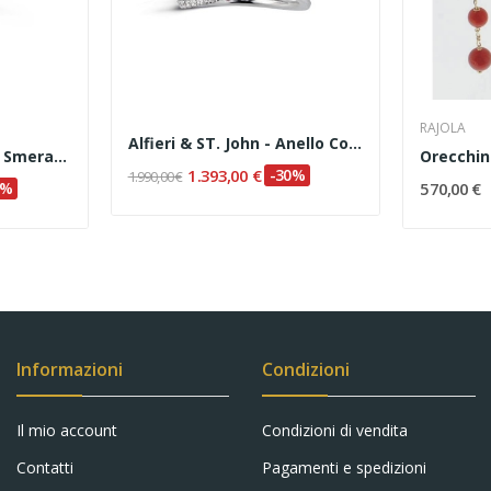
RAJOLA
Alfieri & ST. John - Anello Cod. 027990031489
Crusado - Anello Con Smeraldo E Diamanti
1.393,00 €
-30%
1.990,00 €
5%
570,00 €
Informazioni
Condizioni
Il mio account
Condizioni di vendita
Contatti
Pagamenti e spedizioni