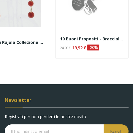
10 Buoni Propositi - Bracciale Bon Bon "Da Oggi...
Orecchini Rajola Collezione "Arabesk" Codice...
19,92 €
-20%
24,90 €
Newsletter
Registrati per non perderti le nostre novità
Iscriviti