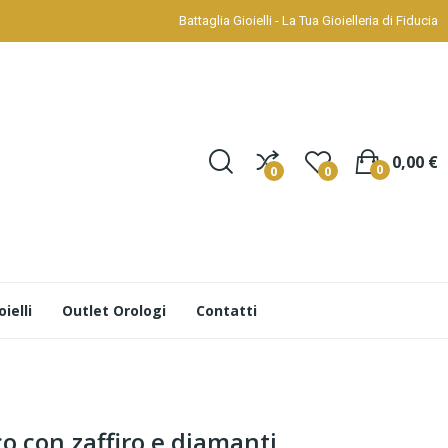
Battaglia Gioielli - La Tua Gioielleria di Fiducia
0,00 €
0
0
0
ielli
Outlet Orologi
Contatti
co con zaffiro e diamanti