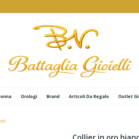
 Donna
Orologi
Brand
Articoli Da Regalo
Outlet Gio
nti
Collier in oro bian