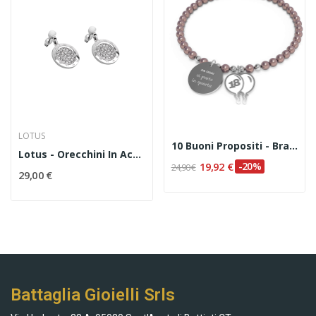
LOTUS
10 Buoni Propositi - Bracciale Bon Bon "Da Oggi...
Lotus - Orecchini In Acciaio Codice LS1751/4/1
19,92 €
-20%
24,90 €
29,00 €
Battaglia Gioielli Srls