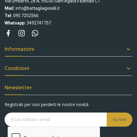
Via Umberto, 28 A, 95030 Sant'Agata li Battiati CT
Mail:
info@battagliagioielli.it
Tel:
095 7252566
Whatsapp:
3492741757
Informazioni

Condizioni

Newsletter
Registrati per non perderti le nostre novità
Iscriviti