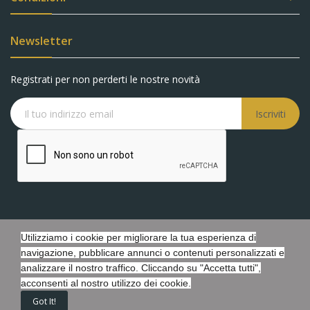
Newsletter
Registrati per non perderti le nostre novità
Iscriviti
Utilizziamo i cookie per migliorare la tua esperienza di
Copyright © Battaglia Gioielli s.r.l.s. - P.IVA 05548440873 - Tutti i
navigazione, pubblicare annunci o contenuti personalizzati e
diritti riservati. - Powered by Febosoft
analizzare il nostro traffico. Cliccando su "Accetta tutti",
acconsenti al nostro utilizzo dei cookie.
Got It!