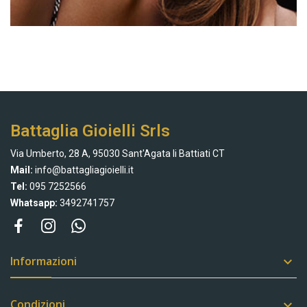
Battaglia Gioielli Srls
Via Umberto, 28 A, 95030 Sant'Agata li Battiati CT
Mail:
info@battagliagioielli.it
Tel:
095 7252566
Whatsapp:
3492741757
Informazioni

Condizioni
