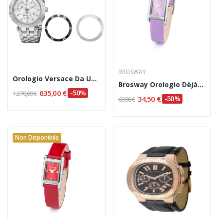
BROSWAY
Orologio Versace Da Uomo Cronografo Codice:...
Brosway Orologio Dèjà-Vu Cod. WDE11
635,00 €
-50%
1.270,00 €
34,50 €
-50%
69,00 €
Non Disponibile