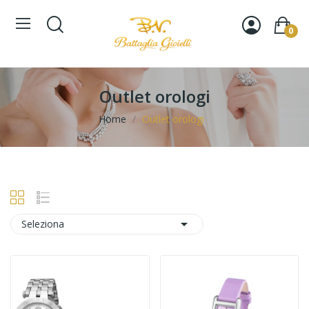
0
Outlet orologi
Home
Outlet orologi

Seleziona