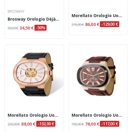
BROSWAY
Morellato Orologio Uomo Cod. SZ6001
Brosway Orologio Dèjà-Vu Cod. WDE12
86,00 €
-129,00 €
215,00 €
34,50 €
-50%
69,00 €
Morellato Orologio Uomo Cod. SZ6017
Morellato Orologio Uomo Cod. SZ6006
88,00 €
-132,00 €
78,00 €
-117,00 €
220,00 €
195,00 €