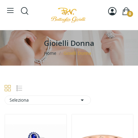
0
Gioielli Donna
Home
Gioielli Donna

Seleziona