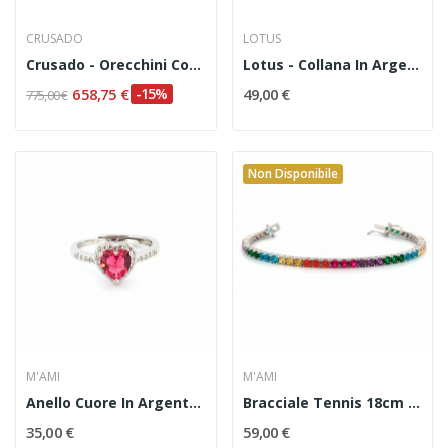
CRUSADO
LOTUS
Crusado - Orecchini Con Zaffiri E Diamanti...
Lotus - Collana In Argento 925 Codice LP3115/1/1
658,75 €
-15%
49,00 €
775,00 €
Non Disponibile
M'AMI
M'AMI
Anello Cuore In Argento 925
Bracciale Tennis 18cm In Argento Con Zirconi...
35,00 €
59,00 €