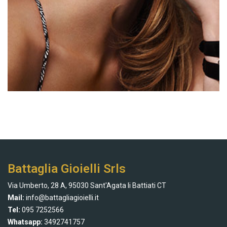
Battaglia Gioielli Srls
Via Umberto, 28 A, 95030 Sant'Agata li Battiati CT
Mail:
info@battagliagioielli.it
Tel:
095 7252566
Whatsapp:
3492741757