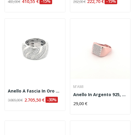
410,55 €
-15%
222,70 €
-15%
483,00 €
262,00 €
M'AMI
Anello A Fascia In Oro Bianco 18 Kt E Diamanti
Anello In Argento 925, Pvd Oro Rosa E Zirconi
2.705,50 €
-30%
3.865,00 €
29,00 €