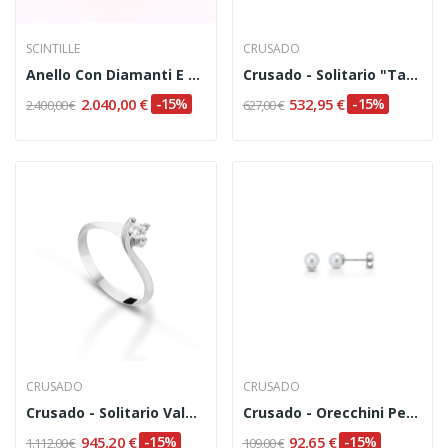
SCINTILLE
CRUSADO
Anello Con Diamanti E Zaffiri Naturali Codice...
Crusado - Solitario "Taormina" Ct. 0,07
2.040,00 €
-15%
532,95 €
-15%
2.400,00 €
627,00 €
CRUSADO
CRUSADO
Crusado - Solitario Valentino Ct. 0,10
Crusado - Orecchini Perle Acqua Dolce 5,5/6 Mm
945,20 €
-15%
92,65 €
-15%
1.112,00 €
109,00 €