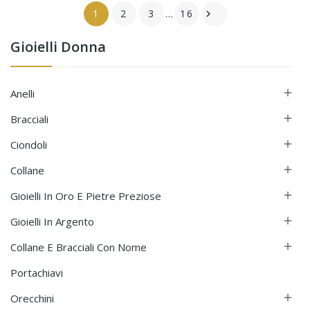
1
2
3
…
16

Gioielli Donna
Anelli

Bracciali

Ciondoli

Collane

Gioielli In Oro E Pietre Preziose

Gioielli In Argento

Collane E Bracciali Con Nome

Portachiavi
Orecchini
