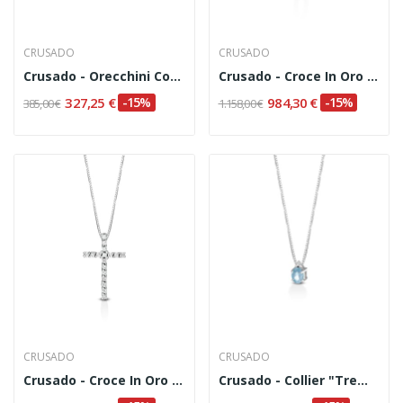
CRUSADO
CRUSADO
Crusado - Orecchini Con Acquamarina E Diamanti
Crusado - Croce In Oro 18kt E Diamanti Codice...
327,25 €
-15%
984,30 €
-15%
385,00 €
1.158,00 €
CRUSADO
CRUSADO
Crusado - Croce In Oro 18kt E Diamanti
Crusado - Collier "Tremiti" Con Acquamarina E...