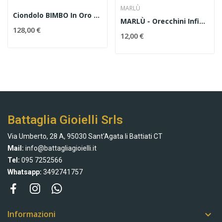
MARLÙ
Ciondolo BIMBO In Oro 18 Kt E Zirconi
MARLÙ - Orecchini Infinito
128,00 €
12,00 €
Battaglia Gioielli Srls
Via Umberto, 28 A, 95030 Sant'Agata li Battiati CT
Mail:
info@battagliagioielli.it
Tel:
095 7252566
Whatsapp:
3492741757
Informazioni
