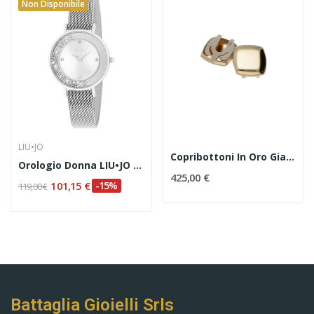
Non Disponibile
LIU•JO
Copribottoni In Oro Giallo 18 Kt
Orologio Donna LIU•JO Codice TLJ1687
425,00 €
101,15 €
-15%
119,00 €
Battaglia Gioielli Srls