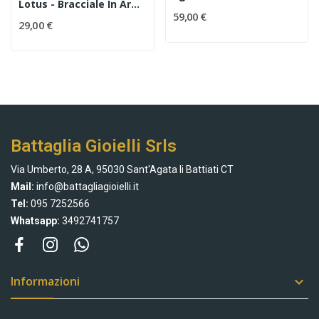
Lotus - Bracciale In Argento 925 Codice LP3191-2/3
59,00 €
29,00 €
Battaglia Gioielli Srls
Via Umberto, 28 A, 95030 Sant'Agata li Battiati CT
Mail:
info@battagliagioielli.it
Tel:
095 7252566
Whatsapp:
3492741757
Informazioni
