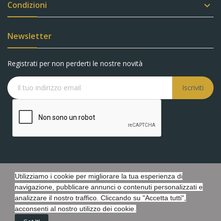
Condizioni

Newsletter
Registrati per non perderti le nostre novità
Iscriviti
Utilizziamo i cookie per migliorare la tua esperienza di
Copyright © Battaglia Gioielli s.r.l.s. - P.IVA 05548440873 - Tutti i
navigazione, pubblicare annunci o contenuti personalizzati e
diritti riservati. - Powered by Febosoft
analizzare il nostro traffico. Cliccando su "Accetta tutti",
acconsenti al nostro utilizzo dei cookie.