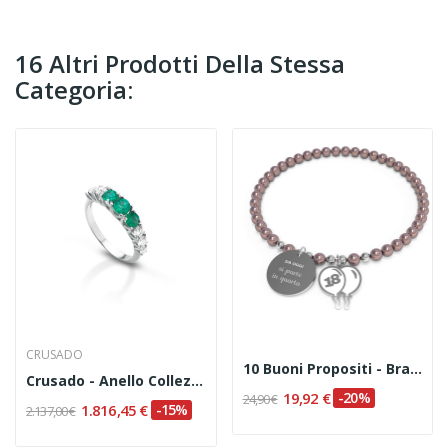
16 Altri Prodotti Della Stessa
Categoria:
CRUSADO
10 Buoni Propositi - Bracciale Bon Bon "Da Oggi...
Crusado - Anello Collezione Sorrento Con...
19,92 €
-20%
24,90 €
1.816,45 €
-15%
2.137,00 €