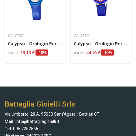
CALYPSO
CALYPSO
Calypso - Orologio Per Bambini Codice K5749/6
Calypso - Orologio Per Bambini Codice K5826/5
26,10 €
-10%
44,10 €
-10%
29,00 €
49,00 €
Battaglia Gioielli Srls
Via Umberto, 28 A, 95030 Sant'Agata li Battiati CT
Mail:
info@battagliagioielli.it
Tel:
095 7252566
Whatsapp:
3492741757