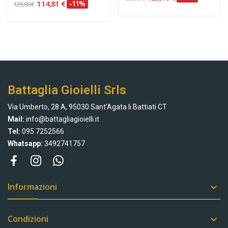
114,81 €
-11%
129,00 €
Battaglia Gioielli Srls
Via Umberto, 28 A, 95030 Sant'Agata li Battiati CT
Mail:
info@battagliagioielli.it
Tel:
095 7252566
Whatsapp:
3492741757
Informazioni

Condizioni
