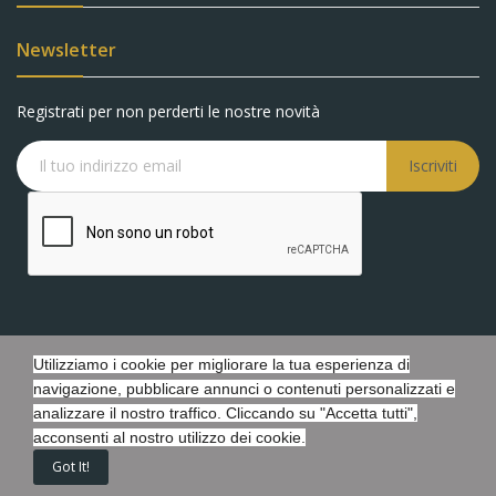
Newsletter
Registrati per non perderti le nostre novità
Iscriviti
Utilizziamo i cookie per migliorare la tua esperienza di
Copyright © Battaglia Gioielli s.r.l.s. - P.IVA 05548440873 - Tutti i
navigazione, pubblicare annunci o contenuti personalizzati e
diritti riservati. - Powered by Febosoft
analizzare il nostro traffico. Cliccando su "Accetta tutti",
acconsenti al nostro utilizzo dei cookie.
Got It!