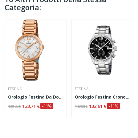
Categoria:
FESTINA
FESTINA
Orologio Festina Da Donna Codice: F20215/1
Orologio Festina Cronografo Da Uomo Codice...
123,71 €
-11%
132,61 €
-11%
139,00 €
149,00 €