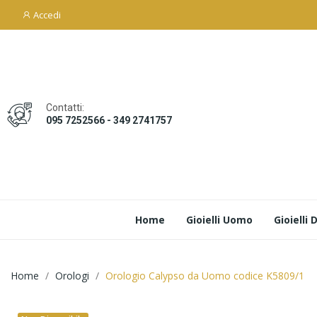
Accedi
Contatti:
095 7252566 - 349 2741757
Home
Gioielli Uomo
Gioielli
Home
Orologi
Orologio Calypso da Uomo codice K5809/1