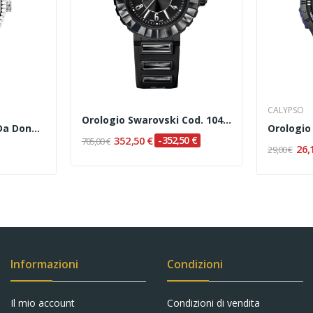
CALYPSO
Orologio Swarovski Cod. 1049643
Philip Watch Caribe Da Donna Codice: R8253597543
352,50 €
-352,50 €
705,00 €
26,
29,00 €
Informazioni
Condizioni
Il mio account
Condizioni di vendita