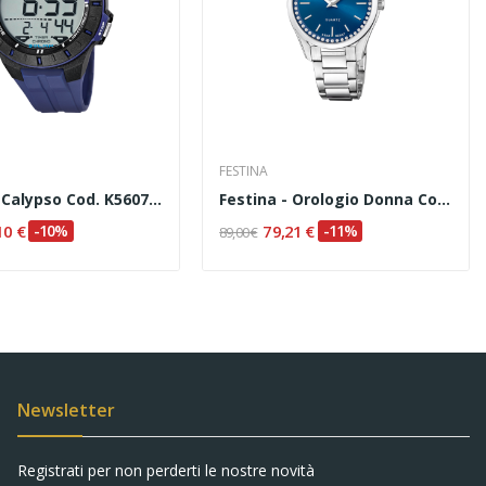
FESTINA
Orologio Calypso Cod. K5607/2
Festina - Orologio Donna Codice F20583/3
10 €
-10%
79,21 €
-11%
89,00 €
Newsletter
Registrati per non perderti le nostre novità