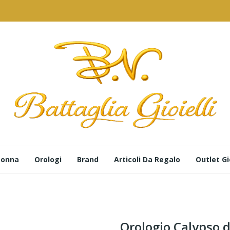
 Donna
Orologi
Brand
Articoli Da Regalo
Outlet Gio
Orologio Calypso 