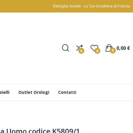
Battaglia Gioielli - La Tua Gioielleria di Fiducia
0,00 €
0
0
0
ielli
Outlet Orologi
Contatti
da Uomo codice K5809/1