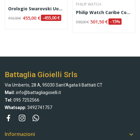
PHILIP WATCH
Orologio Swarovski Uomo Cod. 1094358
Philip Watch Caribe Cod. R8273607002
455,00 €
-455,00 €
910,00 €
501,50 €
-15%
590,00 €
Battaglia Gioielli Srls
Via Umberto, 28 A, 95030 Sant'Agata li Battiati CT
Mail:
info@battagliagioielli.it
Tel:
095 7252566
Whatsapp:
3492741757
Informazioni
