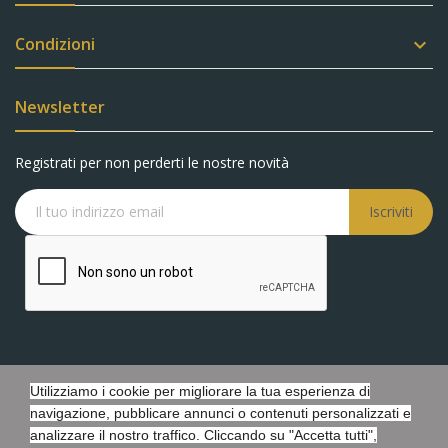
Condizioni

Newsletter
Registrati per non perderti le nostre novità
Iscriviti
Utilizziamo i cookie per migliorare la tua esperienza di
Copyright © Battaglia Gioielli s.r.l.s. - P.IVA 05548440873 - Tutti i
navigazione, pubblicare annunci o contenuti personalizzati e
diritti riservati. - Powered by Febosoft
analizzare il nostro traffico. Cliccando su "Accetta tutti",