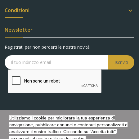
Condizioni

Newsletter
Registrati per non perderti le nostre novità
Iscriviti
Utilizziamo i cookie per migliorare la tua esperienza di
Copyright © Battaglia Gioielli s.r.l.s. - P.IVA 05548440873 - Tutti i
navigazione, pubblicare annunci o contenuti personalizzati e
diritti riservati. - Powered by Febosoft
analizzare il nostro traffico. Cliccando su "Accetta tutti",
acconsenti al nostro utilizzo dei cookie.