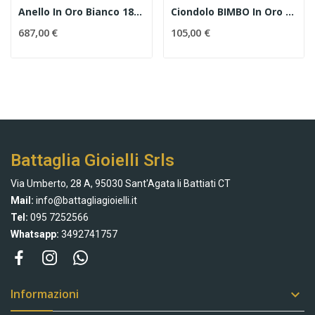
Anello In Oro Bianco 18 Kt, Perla Mabè
Ciondolo BIMBO In Oro 18 Kt E Zirconi
687,00 €
105,00 €
Battaglia Gioielli Srls
Via Umberto, 28 A, 95030 Sant'Agata li Battiati CT
Mail:
info@battagliagioielli.it
Tel:
095 7252566
Whatsapp:
3492741757
Informazioni
