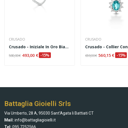
CRUSADO
CRUSADO
Crusado - Iniziale In Oro Bianco E Diamanti
493,00 €
-15%
560,15 €
-15%
580,00 €
659,00 €
Battaglia Gioielli Srls
Via Umberto, 28 A, 95030 Sant'Agata li Battiati CT
Mail:
info@battagliagioielli.it
Tel:
095 7252566