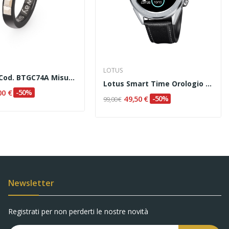
LOTUS
"TRING" Cod. BTGC74A Misura 12
Lotus Smart Time Orologio Da Uomo Codice 50008/3
00 €
-50%
49,50 €
-50%
99,00 €
Newsletter
Registrati per non perderti le nostre novità