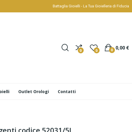
Battaglia Gioielli - La Tua Gioielleria di Fiducia
0,00 €
0
0
0
ielli
Outlet Orologi
Contatti
genti codice 52031/5L