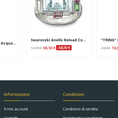
Swarovski Anello Reload Cod. 1119335 Misura 55
Crusado - Collier Con Acquamarina E Diamanti
68,50 €
-68,50 €
10,
137,00 €
20,00 €
Informazioni
Condizioni
Il mio account
Condizioni di vendita
Contatti
Pagamenti e spedizioni