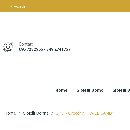
Accedi
Contatti:
095 7252566 - 349 2741757
Home
Gioielli Uomo
Gioielli
Home
Gioielli Donna
OPS! - Orecchini TWICE CANDY