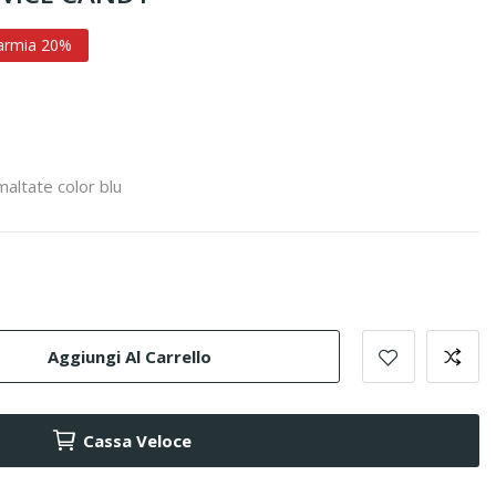
armia 20%
maltate color blu
Aggiungi Al Carrello
Cassa Veloce