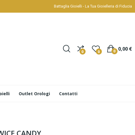
Battaglia Gioielli - La Tua Gioielleria di Fiducia
0,00 €
0
0
0
ielli
Outlet Orologi
Contatti
TWICE CANDY