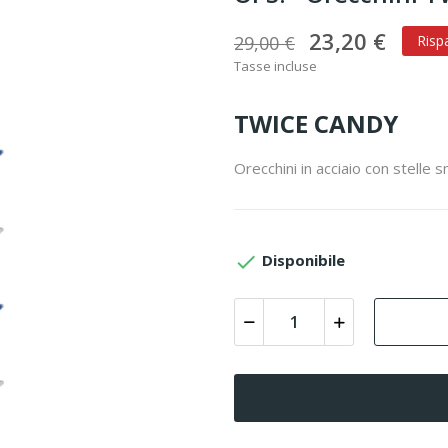
23,20 €
29,00 €
Risp
Tasse incluse
TWICE CANDY
Orecchini in acciaio con stelle s

Disponibile