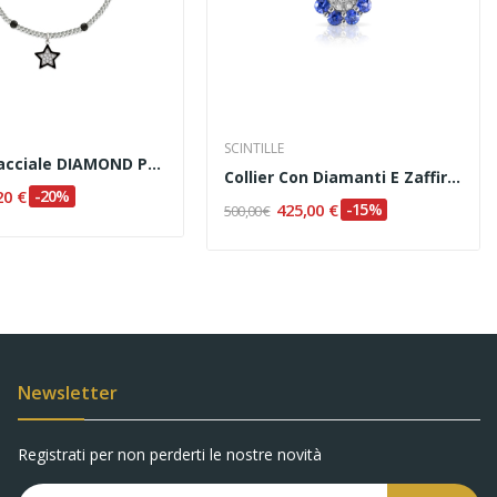
SCINTILLE
OPS! - Bracciale DIAMOND PAINT
Collier Con Diamanti E Zaffiri Naturali Codice...
20 €
-20%
425,00 €
-15%
500,00 €
Newsletter
Registrati per non perderti le nostre novità