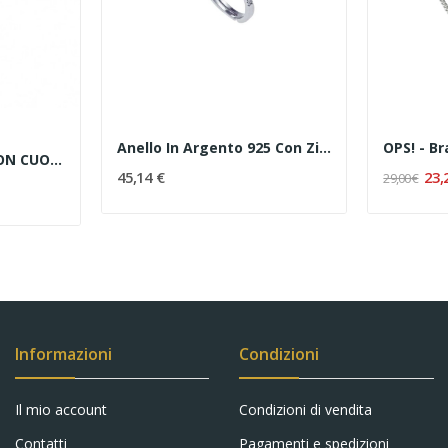
Anello In Argento 925 Con Zirconi E Pietra Blu...
MARLÙ - COLLANA CON CUORE SMALTATO
45,14 €
23,
29,00 €
Informazioni
Condizioni
Il mio account
Condizioni di vendita
Contatti
Pagamenti e spedizioni