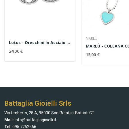
MARLÙ
Lotus - Orecchini In Acciaio Codice LS1780/4/1
24,00 €
15,00 €
Battaglia Gioielli Srls
Via Umberto, 28 A, 95030 Sant'Agata li Battiati CT
Mail:
info@battagliagioielli.it
Tel:
095 7252566