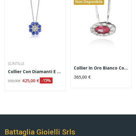
Non Disponibile
SCINTILLE
Collier In Oro Bianco Con Rubino E Diamanti
Collier Con Diamanti E Zaffiri Naturali Codice...
365,00 €
425,00 €
-15%
500,00 €
Battaglia Gioielli Srls