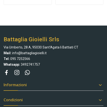
Battaglia Gioielli Srls
Via Umberto, 28 A, 95030 Sant'Agata li Battiati CT
Mail:
info@battagliagioielli.it
Tel:
095 7252566
Whatsapp:
3492741757
Informazioni

Condizioni
