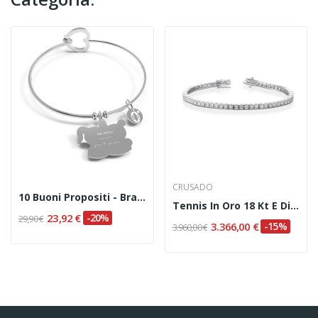
CRUSADO
10 Buoni Propositi - Bracciale Bangle "Da Oggi...
Tennis In Oro 18 Kt E Diamanti Naturali Ct. 1.60
23,92 €
-20%
29,90 €
3.366,00 €
-15%
3.960,00 €