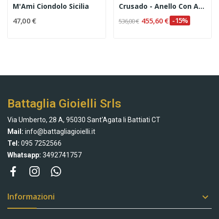
M'Ami Ciondolo Sicilia
Crusado - Anello Con Acquamarina E Diamanti
47,00 €
455,60 €
-15%
536,00 €
Battaglia Gioielli Srls
Via Umberto, 28 A, 95030 Sant'Agata li Battiati CT
Mail:
info@battagliagioielli.it
Tel:
095 7252566
Whatsapp:
3492741757
Informazioni
