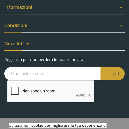
Informazioni

Condizioni

Newsletter
Registrati per non perderti le nostre novità
Iscriviti
Utilizziamo i cookie per migliorare la tua esperienza di
Copyright © Battaglia Gioielli s.r.l.s. - P.IVA 05548440873 - Tutti i