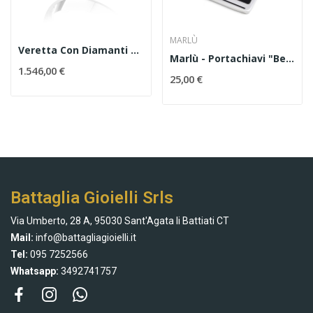
MARLÙ
Veretta Con Diamanti Ct.0,50 Colore F Purezza VS
Marlù - Portachiavi "Best Teacher" Lavagna...
1.546,00 €
25,00 €
Battaglia Gioielli Srls
Via Umberto, 28 A, 95030 Sant'Agata li Battiati CT
Mail:
info@battagliagioielli.it
Tel:
095 7252566
Whatsapp:
3492741757