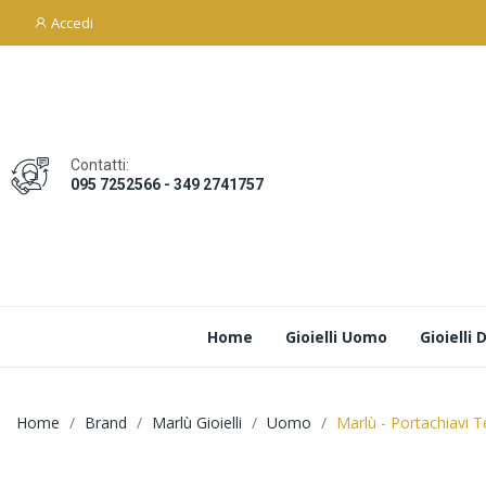
Accedi
Contatti:
095 7252566 - 349 2741757
Home
Gioielli Uomo
Gioielli
Home
Brand
Marlù Gioielli
Uomo
Marlù - Portachiavi T