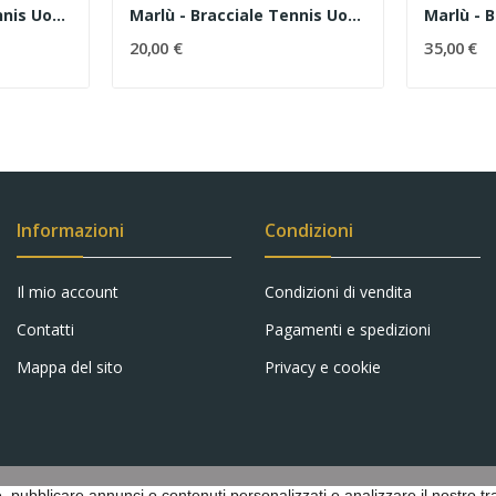
Marlù - Bracciale Tennis Uomo
Marlù - Bracciale Tennis Uomo Zirconi Bianchi...
20,00 €
35,00 €
Informazioni
Condizioni
Il mio account
Condizioni di vendita
Contatti
Pagamenti e spedizioni
Mappa del sito
Privacy e cookie
 pubblicare annunci o contenuti personalizzati e analizzare il nostro traf