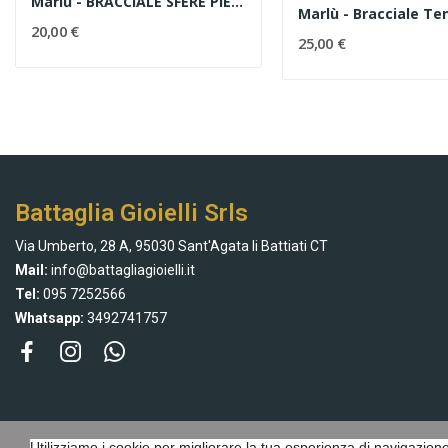
Marlù - BRACCIALE SFERE PIETRA LAVICA ED EMATITE
20,00 €
25,00 €
Battaglia Gioielli Srls
Via Umberto, 28 A, 95030 Sant'Agata li Battiati CT
Mail:
info@battagliagioielli.it
Tel:
095 7252566
Whatsapp:
3492741757
Utilizziamo i cookie per migliorare la tua esperienza di navigazione,