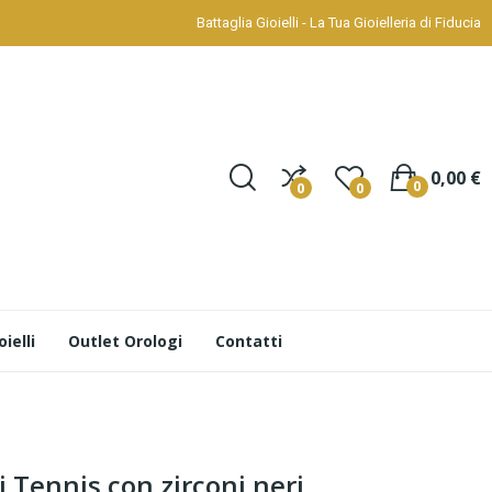
Battaglia Gioielli - La Tua Gioielleria di Fiducia
0,00 €
0
0
0
ielli
Outlet Orologi
Contatti
i Tennis con zirconi neri