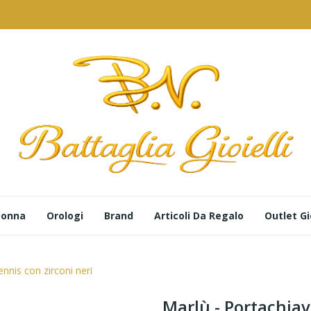
 Donna
Orologi
Brand
Articoli Da Regalo
Outlet Gio
ennis con zirconi neri
Marlù - Portachiav