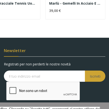
Marlù - Bracciale Tennis Uomo Zirconi Bianchi
Marlù - Gemelli In Acciaio E Zirconi Neri
39,00 €
Newsletter
Registrati per non perderti le nostre novità
Iscriviti
fico. Cliccando su "Accetta tutti", acconsenti al nostro utilizzo dei