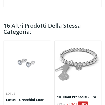
16 Altri Prodotti Della Stessa
Categoria:
LOTUS
10 Buoni Propositi - Bracciale "Da Oggi Me La...
Lotus - Orecchini Cuore In Argento 925 Codice...
23,92 €
-20%
29,90 €