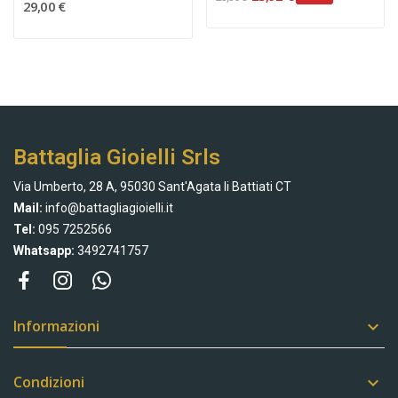
29,00 €
Battaglia Gioielli Srls
Via Umberto, 28 A, 95030 Sant'Agata li Battiati CT
Mail:
info@battagliagioielli.it
Tel:
095 7252566
Whatsapp:
3492741757
Informazioni

Condizioni
