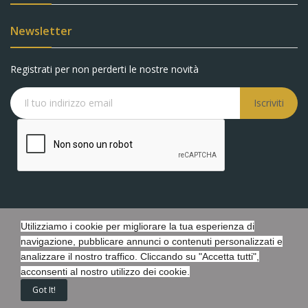
Newsletter
Registrati per non perderti le nostre novità
Iscriviti
Utilizziamo i cookie per migliorare la tua esperienza di
Copyright © Battaglia Gioielli s.r.l.s. - P.IVA 05548440873 - Tutti i
navigazione, pubblicare annunci o contenuti personalizzati e
diritti riservati. - Powered by Febosoft
analizzare il nostro traffico. Cliccando su "Accetta tutti",
acconsenti al nostro utilizzo dei cookie.
Got It!