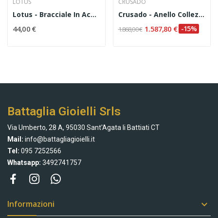
LOTUS
CRUSADO
Lotus - Bracciale In Acciaio Codice LS1845/2/2
Crusado - Anello Collezione Ischia Con Rubini E...
44,00 €
1.587,80 €
-15%
1.868,00 €
Battaglia Gioielli Srls
Via Umberto, 28 A, 95030 Sant'Agata li Battiati CT
Mail:
info@battagliagioielli.it
Tel:
095 7252566
Whatsapp:
3492741757
Informazioni
