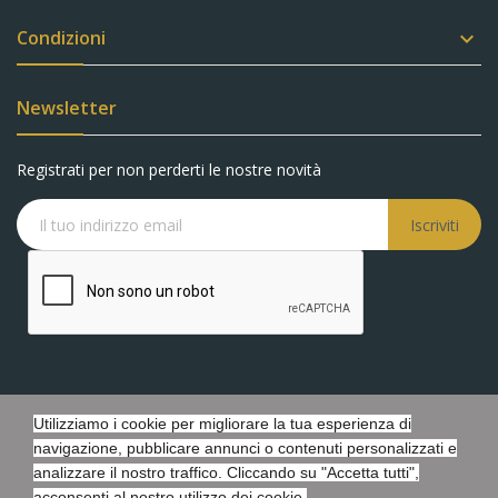
Condizioni

Newsletter
Registrati per non perderti le nostre novità
Iscriviti
Utilizziamo i cookie per migliorare la tua esperienza di
Copyright © Battaglia Gioielli s.r.l.s. - P.IVA 05548440873 - Tutti i
navigazione, pubblicare annunci o contenuti personalizzati e
diritti riservati. - Powered by Febosoft
analizzare il nostro traffico. Cliccando su "Accetta tutti",
acconsenti al nostro utilizzo dei cookie.