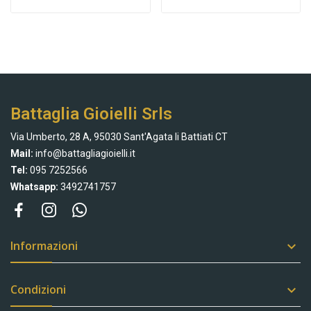
Battaglia Gioielli Srls
Via Umberto, 28 A, 95030 Sant'Agata li Battiati CT
Mail:
info@battagliagioielli.it
Tel:
095 7252566
Whatsapp:
3492741757
Informazioni

Condizioni
