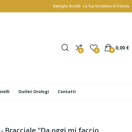
Battaglia Gioielli - La Tua Gioielleria di Fiducia
0,00 €
0
0
0
ielli
Outlet Orologi
Contatti
- Bracciale "Da oggi mi faccio