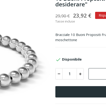
desiderare"
23,92 €
29,90 €
Risp
Tasse incluse
Bracciale 10 Buoni Propositi Fr
moschettone

Disponibile