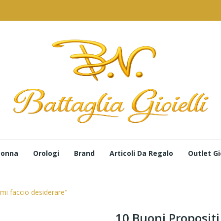
 Donna
Orologi
Brand
Articoli Da Regalo
Outlet Gio
 mi faccio desiderare"
10 Buoni Propositi 