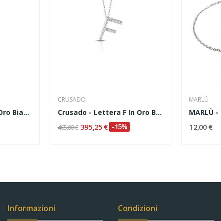
CRUSADO
MARLÙ
Crusado - Iniziale In Oro Bianco E Diamanti
Crusado - Lettera F In Oro Bianco E Diamanti
395,25 €
-15%
12,00 €
465,00 €
Informazioni
Condizioni