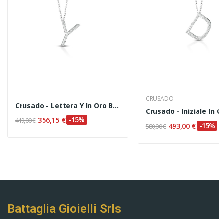
CRUSADO
Crusado - Lettera Y In Oro Bianco E Diamanti
356,15 €
-15%
419,00 €
493,00 €
-15%
580,00 €
Battaglia Gioielli Srls