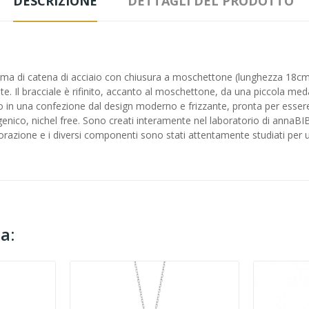
DESCRIZIONE
DETTAGLI DEL PRODOTTO
 anima di catena di acciaio con chiusura a moschettone (lunghezza 18c
te. Il bracciale è rifinito, accanto al moschettone, da una piccola me
in una confezione dal design moderno e frizzante, pronta per essere rega
genico, nichel free. Sono creati interamente nel laboratorio di annaBIBL
avorazione e i diversi componenti sono stati attentamente studiati per
a: