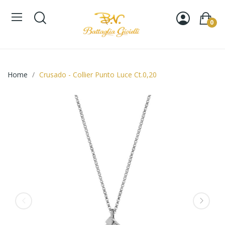
0
Home
Crusado - Collier Punto Luce Ct.0,20