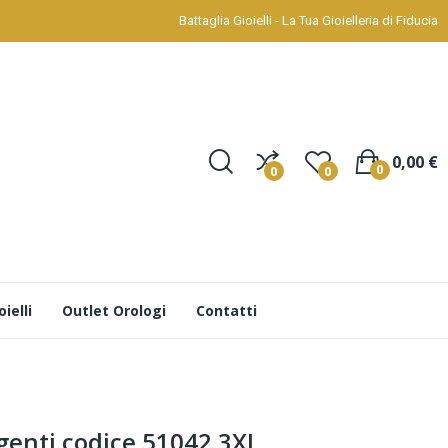
Battaglia Gioielli - La Tua Gioielleria di Fiducia
0,00 €
0
0
0
ielli
Outlet Orologi
Contatti
genti codice 51042 3XL