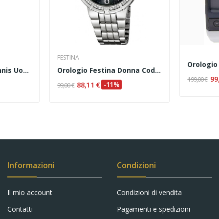
FESTINA
Marlù - Bracciale Tennis Uomo Zirconi Bianchi...
Orologio Festina Donna Cod. F16703/2
99
199,00 €
88,11 €
-11%
99,00 €
Informazioni
Condizioni
Il mio account
Condizioni di vendita
Contatti
Pagamenti e spedizioni