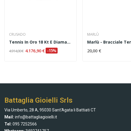
CRUSADO
MARLÙ
Tennis In Oro 18 Kt E Diamanti Naturali Ct. 2.28
4.176,90 €
-15%
20,00 €
4.914,00 €
Battaglia Gioielli Srls
Via Umberto, 28 A, 95030 Sant'Agata li Battiati CT
Mail:
info@battagliagioielli.it
Tel:
095 7252566