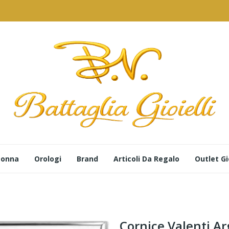
 Donna
Orologi
Brand
Articoli Da Regalo
Outlet Gio
Cornice Valenti Ar