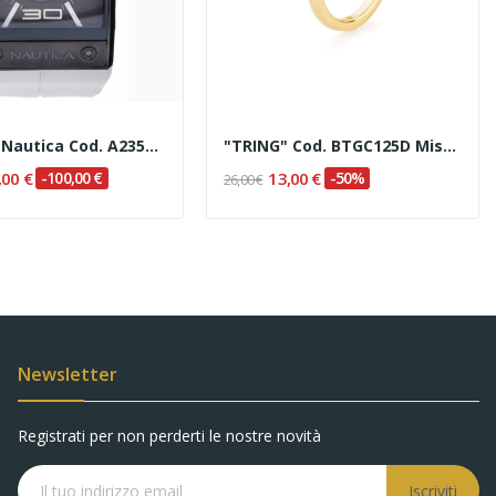
Orologio Nautica Cod. A23513G
"TRING" Cod. BTGC125D Misura 18
,00 €
-100,00 €
13,00 €
-50%
26,00 €
Newsletter
Registrati per non perderti le nostre novità
Iscriviti